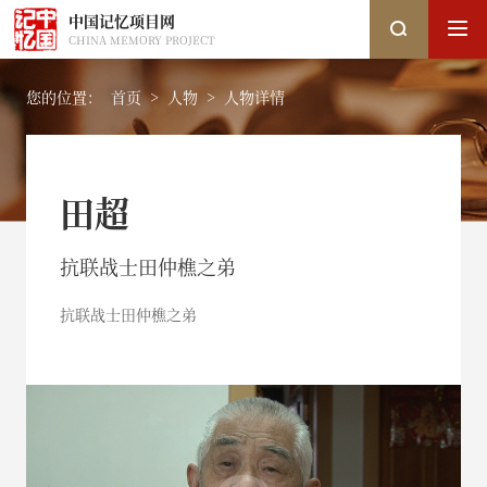
中国记忆项目网
CHINA MEMORY PROJECT
您的位置：
首页
>
人物
>
人物详情
搜索
田超
搜索
抗联战士田仲樵之弟
热搜关键词：
国家图书馆
中国记忆
口述史
抗联战士田仲樵之弟