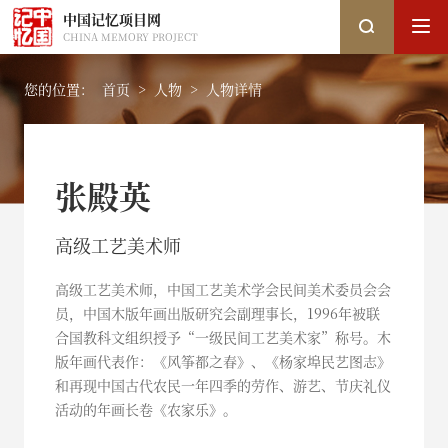
中国记忆项目网
CHINA MEMORY PROJECT
您的位置：
首页
>
人物
>
人物详情
搜索
张殿英
搜索
高级工艺美术师
热搜关键词：
国家图书馆
中国记忆
口述史
高级工艺美术师，中国工艺美术学会民间美术委员会会
员，中国木版年画出版研究会副理事长，1996年被联
合国教科文组织授予“一级民间工艺美术家”称号。木
版年画代表作：《风筝都之春》、《杨家埠民艺图志》
和再现中国古代农民一年四季的劳作、游艺、节庆礼仪
活动的年画长卷《农家乐》。