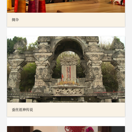
绸伞
蚕丝祖神传说