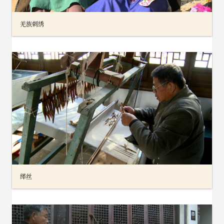
羌族刺绣
缂丝