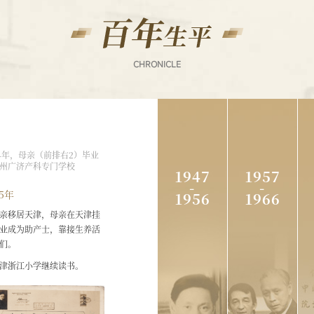
1947
19
年-1956
年-
年
年
34年，母亲（前排右2）毕业
州广济产科专门学校
1947
1957
1951
-
-
1947
195
35年
年
1956
1966
年
年
8
亲移居天津，母亲在天津挂
月
除
由
9
业成为助产士，靠接生养活
学
苏
日
们。
习
联
8
津浙江小学继续读书。
专
专
月
业
家
13
课
索
日，
程
柯