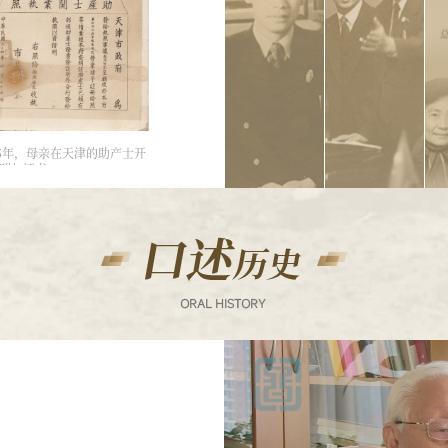
作
外，
洛
为
开
夫
新
始
点
中
接
名
国
触
指
成
进
定，
立
步
应
后
35年，母亲在天津的助产士开
同
中
照与证书
第
学，
国
一
参
人
批
加
民
派
中
解
往
共
放
苏
地
军
联
下
军
的
党
事
留
组
医
学
织
学
生，
35年，母亲在天津的助产士开
的
科
照与证书
赴
什
学
苏
坊
院
联