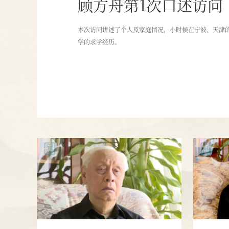
顾方舟第1次口述访问
1930年
父亲顾国光得黑热病去世，母亲
本次访问讲述了个人及家庭情况，小时候在宁波、天津
周瑶琴带着四个孩子(包括小叔)
学的求学经历。
投靠娘家，在宁波租房安家。
民族
19
开始
热爱
与哥
全家福，摄于1928年前后（左
纪4
起：顾方舟、顾方乔、母亲、顾
方方、父亲、顾国梁）
19