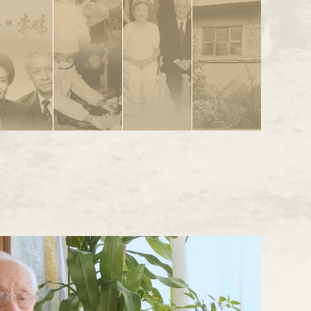
等
医
理
实
获
家
北
市
医
报
一
科
事，
评
的
京
科
学
告
些
大
为
中
工
市
协
基
单
学
期
国
作
人
第
金
2000
位
校
两
医
和
大
五
会
年，
的
长，
年。
学
参
生
代
届
授
同
至
科
加
活
表，
获
委
予
中
志，
1992
学
受
至
中
员
公
国
一
年。
院
消
到
1996
国
会
益
起
建
灭
影
年。
医
名
事
脊
1985
组
院
响，
学
誉
业
髓
年
被
成
60
灰
母
科
主
关
聘
了
周
始
质
亲
学
席。
爱
为
炎
协
年
任
因
院
奖。
证
英
11
作
十
中
受
脊
实
国
月，
组，
大
华
报
2012
惊
髓
皇
被
顾
告
科
医
年
吓
灰
签
家
聘
方
技
学
生
质
字
被
内
为
舟
成
会
仪
病
炎
中
科
全
牵
就
式
常
去
活
国
（前
学
国
头
奖。
务
世。
疫
排
免
院
优
当