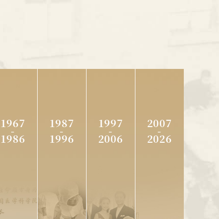
57
1967
1987
1997
2007
1966
年-1986
年-1996
年-2006
年-2026
年
年
年
年
1967
1987
1997
2007
2000
-
-
-
-
成
科
国
计
7
1967
1987
1997
2007
年，
1986
1996
2006
2026
都
学
医
划
年
年
年
年
中
生
院
学
免
国
“文
被
9
12
消
物
院
基
疫
化
选
月，
月
灭
制
长、
金
中
脊
大
为
被
5
品
中
会
的
髓
革
第
授
日，
灰
研
国
理
应
命”期
九、
予
被
质
究
协
事
用”项
间，
十
北
炎
中
所
和
会
目
证
全
届
京
国