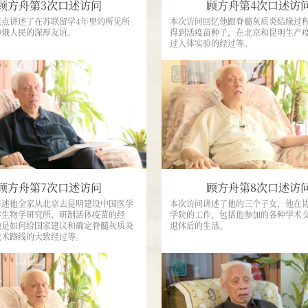
建
的
顾方舟第3次口述访问
顾方舟第4次口述访
燕京大学附属中学。半年后
毒
了
研
洋战争爆发，学校关闭。后
重点讲述了在苏联留学4年里的所见所
本次访问回忆他跟脊髓灰质炎结缘过
学
长
究。
中俄人民的深厚友谊。
得到活疫苗种子，在北京和昆明生产
津工商学院附属中学读高
家
过人体实验的经过等。
庚
丘
195
社
马
年
剧
44年
可
团。
与
夫
月，考取北京大学医学院，进
因
团
学
班，开始为期六年的学习。
为
队
习，
学
一
论
生
起，
文
自
利
题
治
用
目
顾方舟第7次口述访问
顾方舟第8次口述访
会
组
为
的
讲述他全家从北京去昆明建设中国医学
本次访问讲述了他的三个子女，他在
织
《乙
学生物学研究所、研制活体疫苗的经
学院的工作，包括他参加的各种学术
活
培
他是如何给国家建议和确定脊髓灰质炎
退休后的生活。
型
动，
养
技术路线的大致经过等。
脑
结
的
炎
识
技
的
相
术，
免
伴
分
疫
一
离