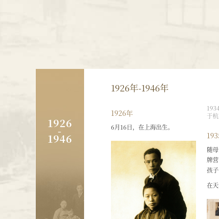
1926年-1946年
19
1926年
于杭
1926
6月16日，在上海出生。
-
19
1946
随母
牌营
孩子
在天