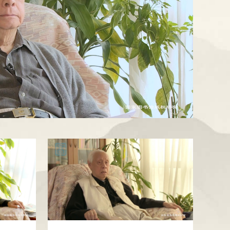
理
左
副
苗
疫
(伦
秀
组
4：
事、
2016
所
项
学
顾
敦)
科
长，
荣
年，
长
目
方
会
现
院
技
在
誉
舟）
的
重
授
在
士。
工
北
理
的
职
奖。
予“终
始
作
京
事，
猴
务
身
任
者
园
实
至
1987
1993
被
成
北
评
验
年，
1995
年
中
就
京
当
审
性
年。
现
止，
选
担
奖”。
市
委
地
在
英
被
始
任
人
已
员
进
12
国
派
荒
任
中
民
皇
会
行
月，
废
去
中
国
家
政
委
Sabin
的
被
内
猴
国
医
府
幼
员。
型
中
科
舍
儿
免
学
专
学
成
脊
国
园，
喂
疫
科
院
家
果
灰
医
摄
猴
（伦
学
学
顾
于
完
活
学
敦）
子。
会
院、
2016
问。
成
疫
院
科
年
理
中
士
者
苗
学
1970
事
国
2001
证
的
院、
被
年
年
长、
协
顾
书。
试
北
聘
方
小
名
和
获
生
京
为
舟