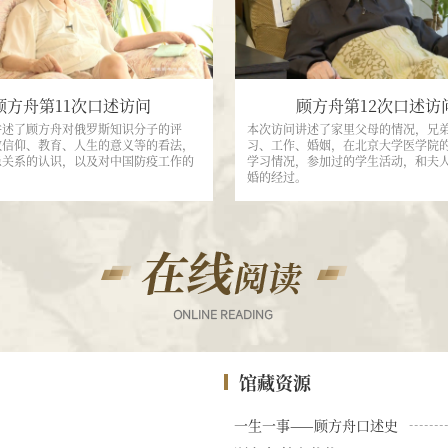
机
生
出
理
的
了
和
妻
脊
发
子
灰
病
李
病
顾方舟第11次口述访问
顾方舟第12次口述访
机
以
毒，
讲述了顾方舟对俄罗斯知识分子的评
本次访问讲述了家里父母的情况，兄
理》，
莞。
在
教信仰、教育、人生的意义等的看法，
习、工作、婚姻，在北京大学医学院
获
患关系的认识，以及对中国防疫工作的
学习情况，参加过的学生活动，和夫
国
副
婚的经过。
内
影
博
响
第
士
大
一
的
学
次
协
位。
和
从
学
老
病
习
教
原
授
期
学
间
的
四
1947
角
馆藏资源
年，
年
度
在
未
北
证
一生一事——顾方舟口述史
归
京
明
大
国，