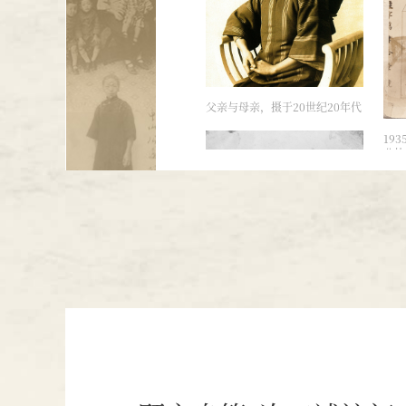
父亲与母亲，摄于20世纪20年代
19
业执
19
业执
母亲28岁，1926年摄于宁波