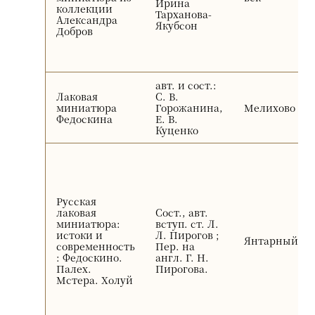
Ирина
коллекции
Тарханова-
Александра
Якубсон
Добров
авт. и сост.:
Лаковая
С. В.
миниатюра
Горожанина,
Мелихово
Федоскина
Е. В.
Куценко
Русская
лаковая
Сост., авт.
миниатюра:
вступ. ст. Л.
истоки и
Л. Пирогов ;
Янтарный ск
современность
Пер. на
: Федоскино.
англ. Г. Н.
Палех.
Пирогова.
Мстера. Холуй