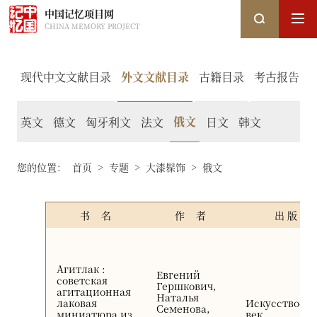
中国记忆项目网
CHINA MEMORY PROJECT
现代中文文献目录
外文文献目录
古籍目录
考古报告资
搜索
俄文
英文
德文
匈牙利文
法文
日文
韩文
搜索
您的位置：
首页
>
专题
>
大漆髹饰
>
俄文
热搜关键词：
国家图书馆
中国记忆
口述史
书 名
作 者
出 版 社
Агитлак :
Евгений
советская
Гершкович,
агитационная
Наталья
лаковая
Искусство-XX
Семенова,
миниатюра из
век