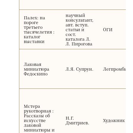
научный
Палех: на
консультант,
пороге
авт. вступ.
третьего
статьи и
ОГИ
тысячелетия :
сост.
каталог
каталога Л.
выставки
Л. Пирогова
Лаковая
миниатюра
Л.Я. Супрун.
Легпромбыти
Федоскино
Мстера
рукотворная :
Рассказы об
Н.Г.
искусстве
Художник РС
Дмитриев.
лаковой
миниатюры и