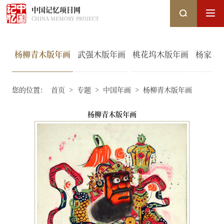
中国记忆项目网
CHINA MEMORY PROJECT
杨柳青木版年画
武强木版年画
桃花坞木版年画
杨家埠
搜索
您的位置：
首页
>
专题
>
中国年画
>
杨柳青木版年画
搜索
杨柳青木版年画
热搜关键词：
国家图书馆
中国记忆
口述史