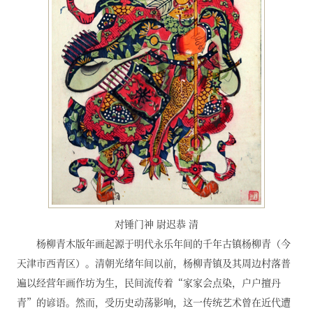
对锤门神 尉迟恭 清
杨柳青木版年画起源于明代永乐年间的千年古镇杨柳青（今
天津市西青区）。清朝光绪年间以前，杨柳青镇及其周边村落普
遍以经营年画作坊为生，民间流传着“家家会点染，户户擅丹
青”的谚语。然而，受历史动荡影响，这一传统艺术曾在近代遭