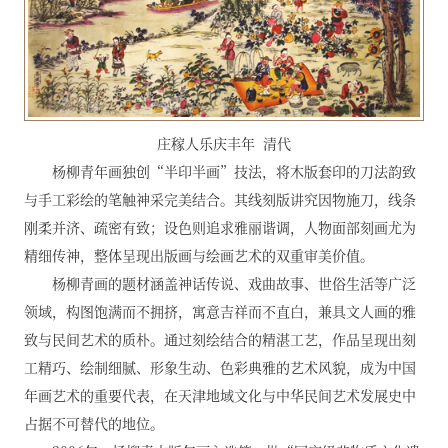
庄稼人乐庆丰年 清代
杨柳青年画独创“半印半画”技法，将木版套印的刀法韵致
与手工彩绘的笔触神采完美结合。其线刻版讲究因物施刀，线条
刚柔并济、疏密有致；设色则追求雅丽谐调，人物面部刻画尤为
精细传神，整体呈现出版画与绘画艺术的双重审美价值。
杨柳青画的题材涵盖神话传说、戏曲故事、世俗生活等广泛
领域，构图饱满而不拥挤，寓意吉祥而不直白，兼具文人画的雅
致与民间艺术的质朴。通过刻绘结合的精湛工艺，作品呈现出刻
工精巧、绘制细腻、形象生动、色彩典雅的艺术风貌，成为中国
年画艺术的重要代表，在天津地域文化与中华民间艺术发展史中
占据不可替代的地位。